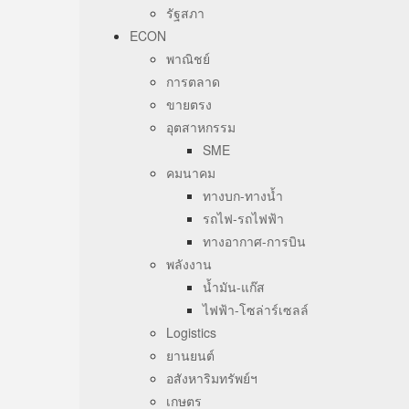
รัฐสภา
ECON
พาณิชย์
การตลาด
ขายตรง
อุตสาหกรรม
SME
คมนาคม
ทางบก-ทางน้ำ
รถไฟ-รถไฟฟ้า
ทางอากาศ-การบิน
พลังงาน
น้ำมัน-แก๊ส
ไฟฟ้า-โซล่าร์เซลล์
Logistics
ยานยนต์
อสังหาริมทรัพย์ฯ
เกษตร