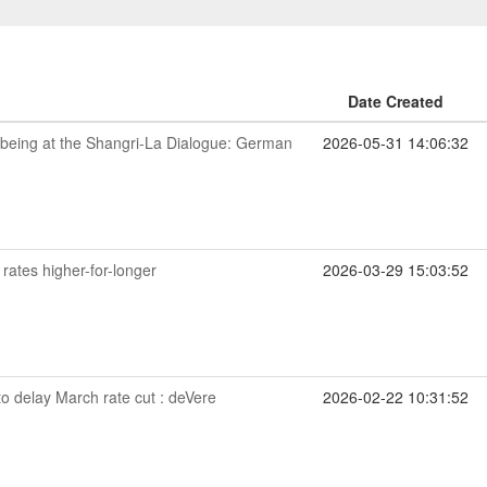
Date Created
t being at the Shangri-La Dialogue: German
2026-05-31 14:06:32
t rates higher-for-longer
2026-03-29 15:03:52
o delay March rate cut : deVere
2026-02-22 10:31:52