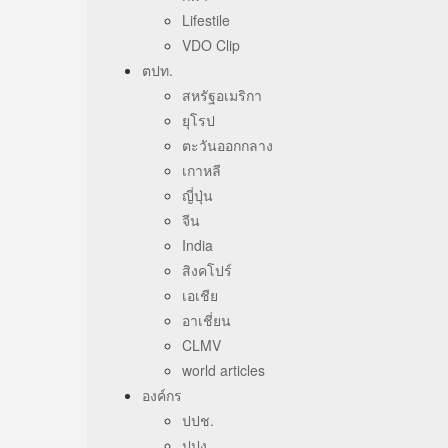
Lifestile
VDO Clip
ตปท.
สหรัฐอเมริกา
ยุโรป
ตะวันออกกลาง
เกาหลี
ญี่ปุ่น
จีน
India
สิงคโปร์
เอเชีย
อาเชี่ยน
CLMV
world articles
องค์กร
ปปช.
ปปง.