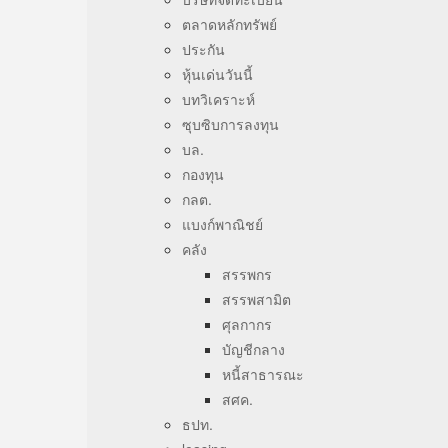
ตลาดหลักทรัพย์
ประกัน
หุ้นเด่นวันนี้
บทวิเคราะห์
ซุบซิบการลงทุน
บล.
กองทุน
กลต.
แบงก์พาณิชย์
คลัง
สรรพกร
สรรพสามิต
ศุลกากร
บัญชีกลาง
หนี้สาธารณะ
สศค.
ธปท.