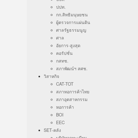
ปปท.
กก.สิทธิมนุษยชน
ผู้ตรวจการแผ่นดิน
ศาลรัฐธรรมนูญ
ศาล
อัยการ-สูงสุด
คอรัปชั่น
กสทช.
สภาพัฒน์ฯ สศช.
วิสาหกิจ
CAT-TOT
สภาหอการค้าไทย
สภาอุตสาหกรรม
หอการค้า
BOI
EEC
SET-คลัง
บริษัทจดทะเบียน