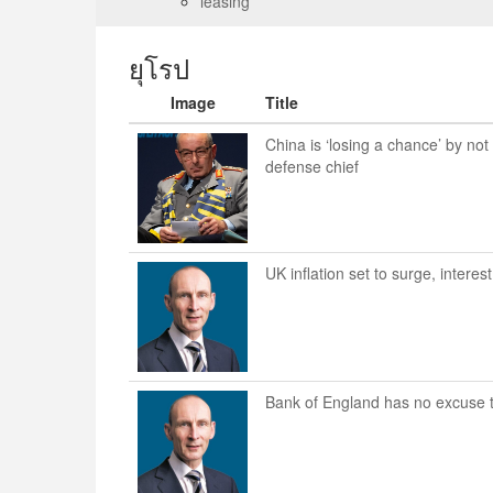
leasing
ยุโรป
Image
Title
China is ‘losing a chance’ by no
defense chief
UK inflation set to surge, interes
Bank of England has no excuse t