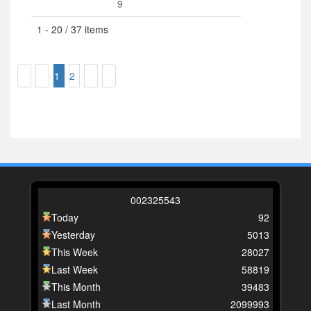
9
1 - 20 / 37 items
1
2
0
0
2
3
2
5
5
4
3
Today
92
Yesterday
5013
This Week
28027
Last Week
58819
This Month
39483
Last Month
2099993