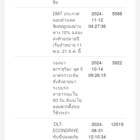
ยิ้ม
DMT ประกาศ
2024-
5588
มอบส่วนลด
11-12
พิเศษคูปองผ่าน
04:27:36
ทาง 10% ฉลอง
ส่งท้ายปลายปี
เริ่มจำหน่าย 11
พ.ย.-21 ธ.ค. นี้
รองนา
2024-
3922
ยกฯ'สุริยะ' ผุด 5
10-14
มาตรการเข้ม
09:26:15
สั่งสังคายนา
ระบบรถ
สาธารณะใน
60 วัน ลั่นจะไม่
ยอมพวกดื้อขอ
ใช้รถเก่า
‘DLT-
2024-
12519
ECONDRIVE
08-31
ขับขี่ปลอดภัย
12:10:34