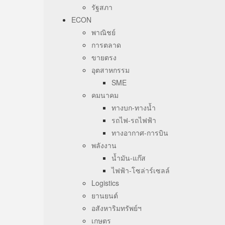
รัฐสภา
ECON
พาณิชย์
การตลาด
ขายตรง
อุตสาหกรรม
SME
คมนาคม
ทางบก-ทางน้ำ
รถไฟ-รถไฟฟ้า
ทางอากาศ-การบิน
พลังงาน
น้ำมัน-แก๊ส
ไฟฟ้า-โซล่าร์เซลล์
Logistics
ยานยนต์
อสังหาริมทรัพย์ฯ
เกษตร