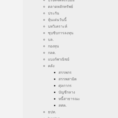
ตลาดหลักทรัพย์
ประกัน
หุ้นเด่นวันนี้
บทวิเคราะห์
ซุบซิบการลงทุน
บล.
กองทุน
กลต.
แบงก์พาณิชย์
คลัง
สรรพกร
สรรพสามิต
ศุลกากร
บัญชีกลาง
หนี้สาธารณะ
สศค.
ธปท.