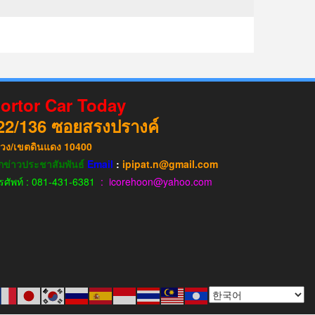
ortor Car Today
22/136
ซอยสรงปรางค์
วง​/เขต​ดินแดง​
10400
กข่าวประชาสัมพันธ์
Email
:
ipipat.n@gmail.com
รศัพท์ : 081-431-6381
: icorehoon@yahoo.com