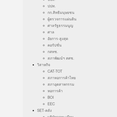
ปปท.
กก.สิทธิมนุษยชน
ผู้ตรวจการแผ่นดิน
ศาลรัฐธรรมนูญ
ศาล
อัยการ-สูงสุด
คอรัปชั่น
กสทช.
สภาพัฒน์ฯ สศช.
วิสาหกิจ
CAT-TOT
สภาหอการค้าไทย
สภาอุตสาหกรรม
หอการค้า
BOI
EEC
SET-คลัง
บริษัทจดทะเบียน