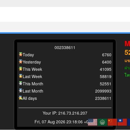
M
0
0
2
3
3
8
6
1
1
5
Today
6760
แข
Yesterday
6400
ฝา
This Week
41095
โท
Last Week
58819
This Month
52551
Last Month
2099993
All days
2338611
Your IP: 216.73.216.207
Fri, 07 Aug 2026 23:18:06 +0000