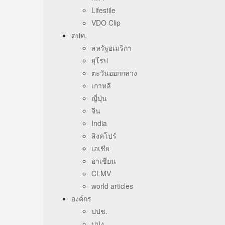
Lifestile
VDO Clip
ตปท.
สหรัฐอเมริกา
ยุโรป
ตะวันออกกลาง
เกาหลี
ญี่ปุ่น
จีน
India
สิงคโปร์
เอเชีย
อาเชี่ยน
CLMV
world articles
องค์กร
ปปช.
ปปง.