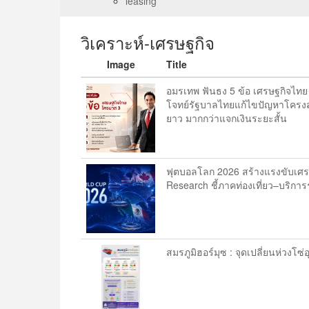
leasing
วิเคราะห์-เศรษฐกิจ
Image
Title
อมรเทพ ฟันธง 5 ข้อ เศรษฐกิจไท
โจทย์รัฐบาลไทยแก้ไขปัญหาโครงสร
ยาว มากกว่าแจกเงินระยะสั้น
ฟุตบอลโลก 2026 สร้างแรงขับเศรษฐ
Research ชี้ภาคท่องเที่ยว–บริการร
สมรภูมิฮอร์มุซ : จุดเปลี่ยนห่วง