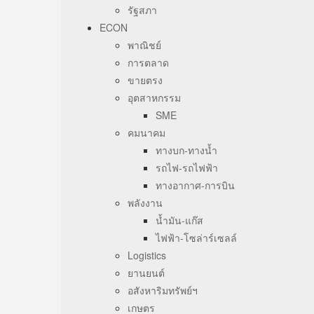
รัฐสภา
ECON
พาณิชย์
การตลาด
ขายตรง
อุตสาหกรรม
SME
คมนาคม
ทางบก-ทางน้ำ
รถไฟ-รถไฟฟ้า
ทางอากาศ-การบิน
พลังงาน
น้ำมัน-แก๊ส
ไฟฟ้า-โซล่าร์เซลล์
Logistics
ยานยนต์
อสังหาริมทรัพย์ฯ
เกษตร