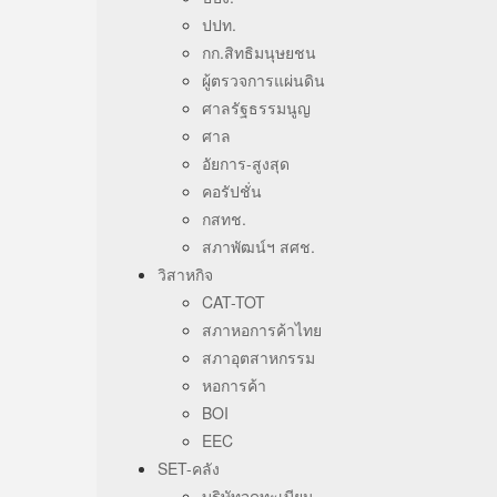
ปปท.
กก.สิทธิมนุษยชน
ผู้ตรวจการแผ่นดิน
ศาลรัฐธรรมนูญ
ศาล
อัยการ-สูงสุด
คอรัปชั่น
กสทช.
สภาพัฒน์ฯ สศช.
วิสาหกิจ
CAT-TOT
สภาหอการค้าไทย
สภาอุตสาหกรรม
หอการค้า
BOI
EEC
SET-คลัง
บริษัทจดทะเบียน