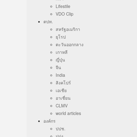
Lifestile
VDO Clip
ตปท.
สหรัฐอเมริกา
ยุโรป
ตะวันออกกลาง
เกาหลี
ญี่ปุ่น
จีน
India
สิงคโปร์
เอเชีย
อาเชี่ยน
CLMV
world articles
องค์กร
ปปช.
ปปง.