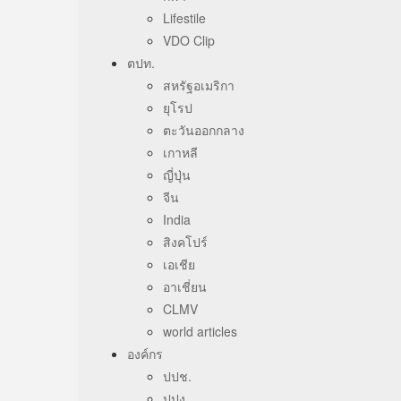
Lifestile
VDO Clip
ตปท.
สหรัฐอเมริกา
ยุโรป
ตะวันออกกลาง
เกาหลี
ญี่ปุ่น
จีน
India
สิงคโปร์
เอเชีย
อาเชี่ยน
CLMV
world articles
องค์กร
ปปช.
ปปง.