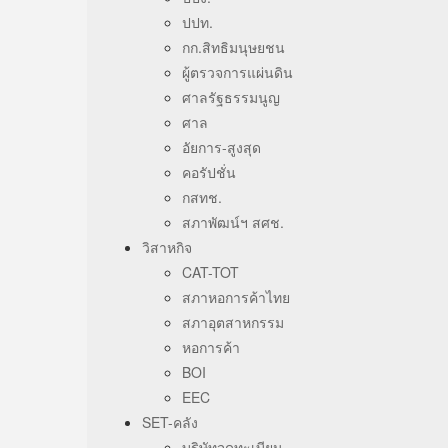
ปปท.
กก.สิทธิมนุษยชน
ผู้ตรวจการแผ่นดิน
ศาลรัฐธรรมนูญ
ศาล
อัยการ-สูงสุด
คอรัปชั่น
กสทช.
สภาพัฒน์ฯ สศช.
วิสาหกิจ
CAT-TOT
สภาหอการค้าไทย
สภาอุตสาหกรรม
หอการค้า
BOI
EEC
SET-คลัง
บริษัทจดทะเบียน