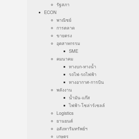
รัฐสภา
ECON
พาณิชย์
การตลาด
ขายตรง
อุตสาหกรรม
SME
คมนาคม
ทางบก-ทางน้ำ
รถไฟ-รถไฟฟ้า
ทางอากาศ-การบิน
พลังงาน
น้ำมัน-แก๊ส
ไฟฟ้า-โซล่าร์เซลล์
Logistics
ยานยนต์
อสังหาริมทรัพย์ฯ
เกษตร