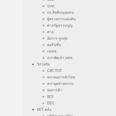
ปปท.
กก.สิทธิมนุษยชน
ผู้ตรวจการแผ่นดิน
ศาลรัฐธรรมนูญ
ศาล
อัยการ-สูงสุด
คอรัปชั่น
กสทช.
สภาพัฒน์ฯ สศช.
วิสาหกิจ
CAT-TOT
สภาหอการค้าไทย
สภาอุตสาหกรรม
หอการค้า
BOI
EEC
SET-คลัง
บริษัทจดทะเบียน