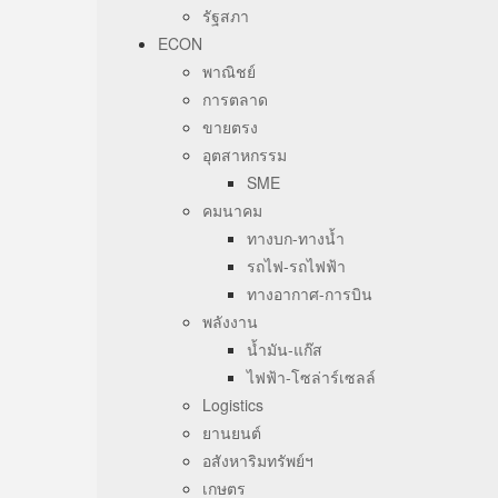
รัฐสภา
ECON
พาณิชย์
การตลาด
ขายตรง
อุตสาหกรรม
SME
คมนาคม
ทางบก-ทางน้ำ
รถไฟ-รถไฟฟ้า
ทางอากาศ-การบิน
พลังงาน
น้ำมัน-แก๊ส
ไฟฟ้า-โซล่าร์เซลล์
Logistics
ยานยนต์
อสังหาริมทรัพย์ฯ
เกษตร