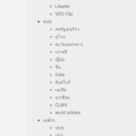
Lifestile
VDO Clip
ตปท.
สหรัฐอเมริกา
ยุโรป
ตะวันออกกลาง
เกาหลี
ญี่ปุ่น
จีน
India
สิงคโปร์
เอเชีย
อาเชี่ยน
CLMV
world articles
องค์กร
ปปช.
ปปง.