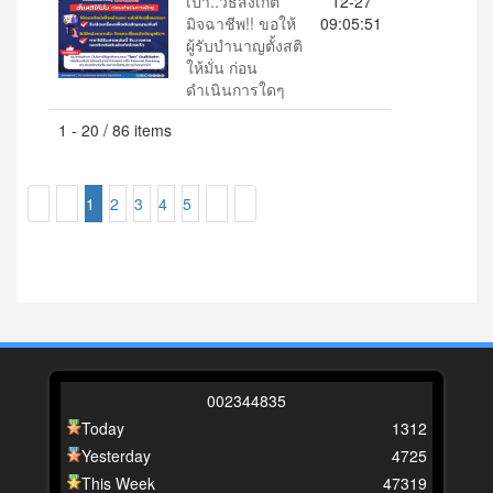
เป้า..วิธีสังเกต
12-27
มิจฉาชีพ!! ขอให้
09:05:51
ผู้รับบำนาญตั้งสติ
ให้มั่น ก่อน
ดำเนินการใดๆ
1 - 20 / 86 items
1
2
3
4
5
0
0
2
3
4
4
8
3
5
Today
1312
Yesterday
4725
This Week
47319