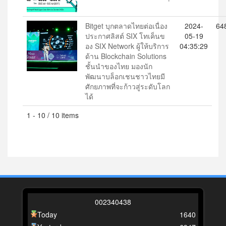
Bitget บุกตลาดไทยต่อเนื่อง
2024-
64
ประกาศลิสต์ SIX โทเค็นข
05-19
อง SIX Network ผู้ให้บริการ
04:35:29
ด้าน Blockchain Solutions
ชั้นนำของไทย มองนัก
พัฒนาบล็อกเชนชาวไทยมี
ศักยภาพที่จะก้าวสู่ระดับโลก
ได้
1 - 10 / 10 items
0
0
2
3
4
0
4
3
8
Today
1640