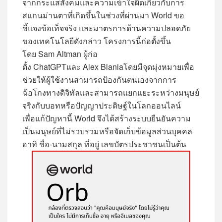
จากกระแสสังคมและความเข้าใจผิดเกี่ยวกับการ
สแกนม่านตาที่เกิดขึ้นในช่วงที่ผ่านมา
World
ขอ
ชี้แจงข้อเท็จจริง และมาตรการด้านความปลอดภัย
ของเทคโนโลยีดังกล่าว โครงการนี้ก่อตั้งขึ้น
โดย
Sam Altman
ผู้ก่อ
ตั้ง
ChatGPT
และ
Alex
Blania
โดย
มีจุดมุ่งหมายเพื่อ
ช่วยให้ผู้ใช้งานสามารถป้องกันตนเองจากการ
ฉ้อโกงทางดิจิ
ทัล
และสามารถแยกแยะระหว่างมนุษย์
จริงกับบอ
ท
หรือปัญญาประดิษฐ์ในโลกออนไลน์
เพื่อแก้ปัญหานี้
World
จึงได้สร้างระบบยืนยันความ
เป็นมนุษย์
ที่ไม่รวบรวมหรือจัดเก็บข้อมูลส่วนบุคคล
อาทิ ชื่อ
-
นามสกุล ที่อยู่ เลขบัตรประชาชน
เป็นต้น