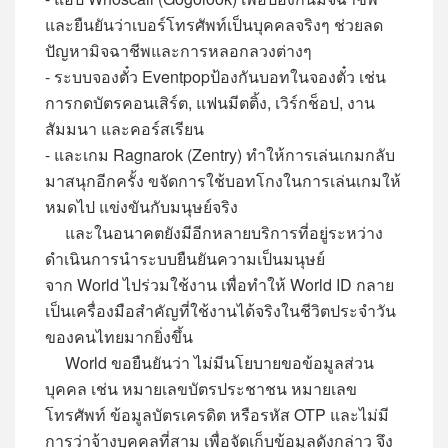
และยืนยันว่าเบอร์โทรศัพท์เป็นบุคคล
จริงๆ
ช่วยลด
ปัญหามิจฉาชีพและการหลอกลวง
ต่างๆ
-
ระบบจองตั๋ว
Eventpop
ป้องกันบอทในจองตั๋ว เช่น
การกดบัตรคอนเสิร์ต
,
แฟนมีตติ
้ง
,
เวิร์
กช็อป
,
งาน
สัมมนา และคอร์สเรียน
-
และเกม
Ragnarok
(
Zentry
)
ทำให้การเล่นเกมกลับ
มาสนุกอีกครั้ง ขจัดการใช้บอทโกงในการเล่นเกมให้
หมดไป แข่งขันกับมนุษย์จริง
และในอนาคตยังมีอีกหลายบริการที่อยู่ระหว่าง
ดำเนินการนำระบบยืนยันความเป็นมนุษย์
จาก
World
ไปร่วมใช้งาน เพื่อทำให้
World ID
กลาย
เป็นเครื่องมือสำคัญที่ใช้งานได้จริงในชีวิตประจำวัน
ของคนไทยมากยิ่งขึ้น
World
ขอยืนยันว่า ไม่มีนโยบายขอข้อมูลส่วน
บุคคล เช่น หมายเลขบัตรประชาชน หมายเลข
โทรศัพท์ ข้อมูลบัตรเครดิต หรือรหัส
OTP
และไม่มี
การว่าจ้างบุคคลที่สาม เพื่อจัดเก็บข้อมูลดังกล่าว จึง