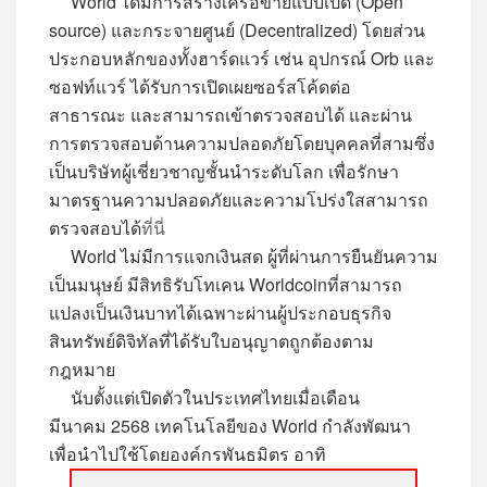
World
ได้มีการสร้างเครือข่า
ย
แบบเปิด
(Open
source)
และกระจายศูนย์
(Decentralized)
โดยส่วน
ประกอบหลักของทั้งฮาร์ดแวร์ เช่น อุปกรณ์
Orb
และ
ซอฟท์แวร์ ได้รับการเปิด
เผยซอร์สโค้ดต่อ
สาธารณ
ะ
และสามารถเข้า
ตรวจสอบได้ และผ่าน
การตรวจสอบด้านความปลอดภัย
โดยบุคคลที่สามซึ่ง
เป็นบ
ริษัท
ผู้เชี่ยวชาญ
ชั้นนำระดับโลก
เพื่อรักษา
มาตรฐานความปลอดภัยและความโปร่งใส
สามารถ
ตรวจสอบได้
ที่นี่
World
ไม่มีการแจกเงินสด ผู้ที่ผ่านการยืนยันความ
เป็นมนุษย์ มีสิทธิรับโทเคน
Worldcoin
ที่สามารถ
แปลงเป็นเงินบาทได้เฉพาะผ่านผู้ประกอบธุรกิจ
สินทรัพย์ดิจิทัลที่ได้รับใบอนุญาต
ถูกต้องตาม
กฎหมาย
นับตั้งแต่เปิดตัวในประเทศไทยเมื่อเดือน
มีนาคม
2568
เทคโนโลยีของ
World
กำลังพัฒนา
เพื่อนำไปใช้โดยองค์กรพันธมิตร อาทิ