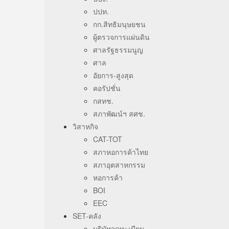
ปปท.
กก.สิทธิมนุษยชน
ผู้ตรวจการแผ่นดิน
ศาลรัฐธรรมนูญ
ศาล
อัยการ-สูงสุด
คอรัปชั่น
กสทช.
สภาพัฒน์ฯ สศช.
วิสาหกิจ
CAT-TOT
สภาหอการค้าไทย
สภาอุตสาหกรรม
หอการค้า
BOI
EEC
SET-คลัง
บริษัทจดทะเบียน