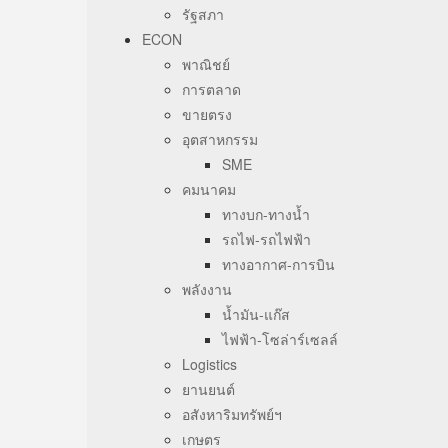
รัฐสภา
ECON
พาณิชย์
การตลาด
ขายตรง
อุตสาหกรรม
SME
คมนาคม
ทางบก-ทางน้ำ
รถไฟ-รถไฟฟ้า
ทางอากาศ-การบิน
พลังงาน
น้ำมัน-แก๊ส
ไฟฟ้า-โซล่าร์เซลล์
Logistics
ยานยนต์
อสังหาริมทรัพย์ฯ
เกษตร