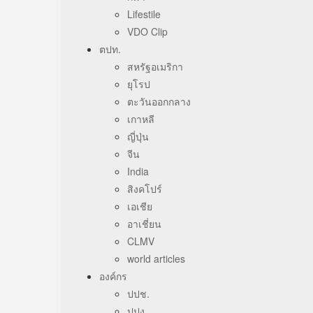
Lifestile
VDO Clip
ตปท.
สหรัฐอเมริกา
ยุโรป
ตะวันออกกลาง
เกาหลี
ญี่ปุ่น
จีน
India
สิงคโปร์
เอเชีย
อาเชี่ยน
CLMV
world articles
องค์กร
ปปช.
ปปง.