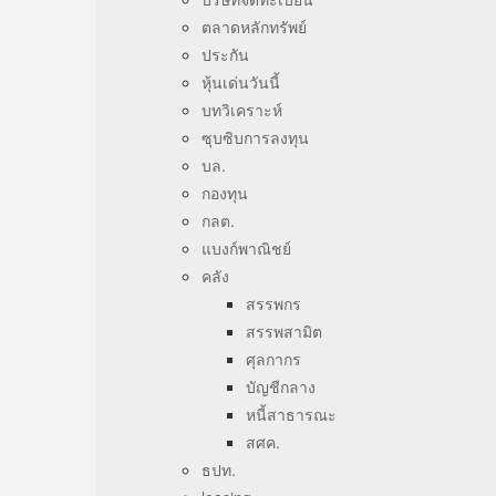
ตลาดหลักทรัพย์
ประกัน
หุ้นเด่นวันนี้
บทวิเคราะห์
ซุบซิบการลงทุน
บล.
กองทุน
กลต.
แบงก์พาณิชย์
คลัง
สรรพกร
สรรพสามิต
ศุลกากร
บัญชีกลาง
หนี้สาธารณะ
สศค.
ธปท.