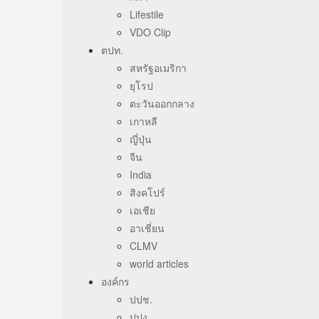
Lifestile
VDO Clip
ตปท.
สหรัฐอเมริกา
ยุโรป
ตะวันออกกลาง
เกาหลี
ญี่ปุ่น
จีน
India
สิงคโปร์
เอเชีย
อาเชี่ยน
CLMV
world articles
องค์กร
ปปช.
ปปง.