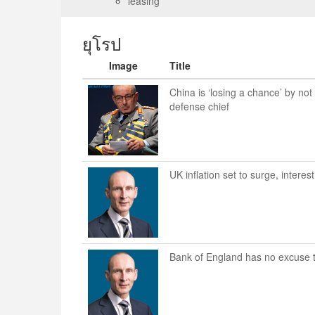
leasing
ยุโรป
Image
Title
China is ‘losing a chance’ by no
defense chief
UK inflation set to surge, interes
Bank of England has no excuse t