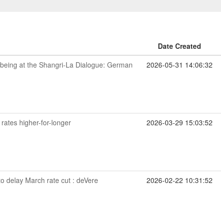
Date Created
t being at the Shangri-La Dialogue: German
2026-05-31 14:06:32
t rates higher-for-longer
2026-03-29 15:03:52
o delay March rate cut : deVere
2026-02-22 10:31:52