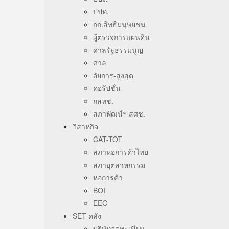
ปปท.
กก.สิทธิมนุษยชน
ผู้ตรวจการแผ่นดิน
ศาลรัฐธรรมนูญ
ศาล
อัยการ-สูงสุด
คอรัปชั่น
กสทช.
สภาพัฒน์ฯ สศช.
วิสาหกิจ
CAT-TOT
สภาหอการค้าไทย
สภาอุตสาหกรรม
หอการค้า
BOI
EEC
SET-คลัง
บริษัทจดทะเบียน