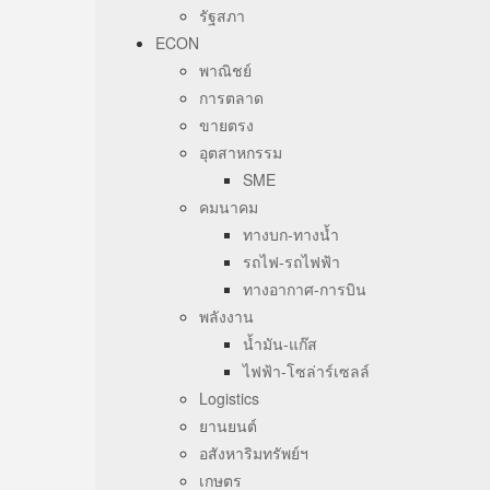
รัฐสภา
ECON
พาณิชย์
การตลาด
ขายตรง
อุตสาหกรรม
SME
คมนาคม
ทางบก-ทางน้ำ
รถไฟ-รถไฟฟ้า
ทางอากาศ-การบิน
พลังงาน
น้ำมัน-แก๊ส
ไฟฟ้า-โซล่าร์เซลล์
Logistics
ยานยนต์
อสังหาริมทรัพย์ฯ
เกษตร