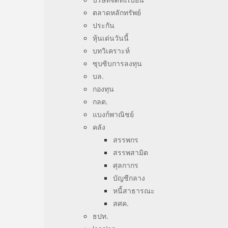
ตลาดหลักทรัพย์
ประกัน
หุ้นเด่นวันนี้
บทวิเคราะห์
ซุบซิบการลงทุน
บล.
กองทุน
กลต.
แบงก์พาณิชย์
คลัง
สรรพกร
สรรพสามิต
ศุลกากร
บัญชีกลาง
หนี้สาธารณะ
สศค.
ธปท.