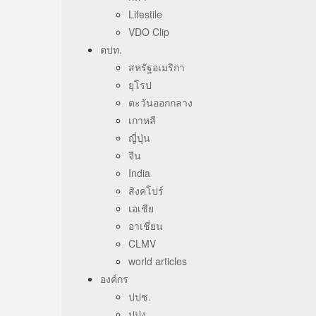
Lifestile
VDO Clip
ตปท.
สหรัฐอเมริกา
ยุโรป
ตะวันออกกลาง
เกาหลี
ญี่ปุ่น
จีน
India
สิงคโปร์
เอเชีย
อาเชี่ยน
CLMV
world articles
องค์กร
ปปช.
ปปง.