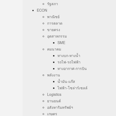
รัฐสภา
ECON
พาณิชย์
การตลาด
ขายตรง
อุตสาหกรรม
SME
คมนาคม
ทางบก-ทางน้ำ
รถไฟ-รถไฟฟ้า
ทางอากาศ-การบิน
พลังงาน
น้ำมัน-แก๊ส
ไฟฟ้า-โซล่าร์เซลล์
Logistics
ยานยนต์
อสังหาริมทรัพย์ฯ
เกษตร