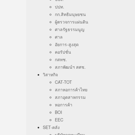
ปปท.
กก.สิทธิมนุษยชน
ผู้ตรวจการแผ่นดิน
ศาลรัฐธรรมนูญ
ศาล
อัยการ-สูงสุด
คอรัปชั่น
กสทช.
สภาพัฒน์ฯ สศช.
วิสาหกิจ
CAT-TOT
สภาหอการค้าไทย
สภาอุตสาหกรรม
หอการค้า
BOI
EEC
SET-คลัง
บริษัทจดทะเบียน