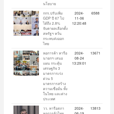
นโยบาย
กกร.ปรับเพิ่ม
2024-
6588
GDP ปี 67 ไป
11-06
ได้ถึง 2.8%
12:20:48
จับตาผลเลือกตั้ง
สหรัฐฯ หวั่น
กระทบส่งออก
ไทย
หอการค้า หารือ
2024-
13671
นายกฯ เสนอ
08-24
แผน กระตุ้น
13:29:01
เศรษฐกิจ 3
มาตรการเร่ง
ด่วน 5
มาตรการสร้าง
ความเชื่อมั่น ทั้ง
ในไทย และต่าง
ประเทศ
วว. หารือสภา
2024-
13813
หอการค้าไทย
06-19