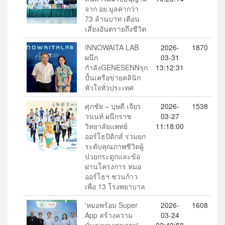
จาก อย.มูลค่ากว่า
73 ล้านบาท เตือน
เสี่ยงอันตรายถึงชีวิต
INNOWAITA LAB
2026-
1870
ผนึก
03-31
กำลังGENESENNรุก
13:12:31
ปั้นเครือข่ายคลินิก
หัวใจทั่วประเทศ
ศุภชัย – บุษดี เจียร
2026-
1538
วนนท์ ผนึกราช
03-27
วิทยาลัยแพทย์
11:18:00
ออร์โธปิดิกส์ ร่วมยก
ระดับคุณภาพชีวิตผู้
ป่วยกระดูกและข้อ
ผ่านโครงการ หมอ
ออร์โธฯ ชวนก้าว
เพื่อ 13 โรงพยาบาล
'หมอพร้อม Super
2026-
1608
App สร้างความ
03-24