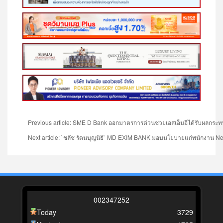
Previous article: SME D Bank ออกมาตรการด่วนช่วยเอสเอ็มอีได้รับผลกระทบพาย
Next article: `ชลัช รัตนบุญนิธิ` MD EXIM BANK มอบนโยบายแก่พนักงาน
Ne
0
0
2
3
4
7
2
5
2
Today
3729