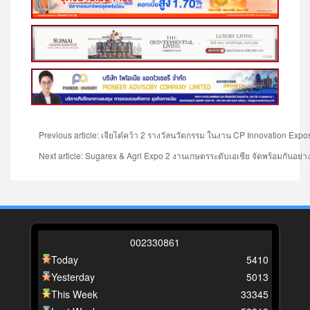
Previous article: เจียไต๋คว้า 2 รางวัลนวัตกรรม ในงาน CP Innovation Ex
Next article: Sugarex & Agri Expo 2 งานเกษตรระดับเอเชีย จัดพร้อมกันอย่าง
0
0
2
3
3
0
8
6
1
Today
5410
Yesterday
5013
This Week
33345