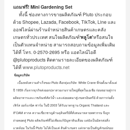
แถมฟรี
! Mini Gardening Set
ทั้งนี้ ช่องทางการขายผลิตภัณฑ์ Pluto ประกอบ
ด้วย Shopee, Lazada, Facebook, TikTok, Line และ
ออฟไลน์ผ่านร้านจำหน่ายสินค้าเกษตรและคลัง
เกษตรทั่วประเทศ สนใจผลิตภัณฑ์'
พลูโต'
หรือสนใจ
เป็นตัวแทนจำหน่าย สามารถสอบถามข้อมูลเพิ่มเติม
ได้ที่ โทร. 0-2570-2695 หรือ แอดไลน์ไอดี
@plutoproducts ติดตามรายละเอียดของผลิตภัณฑ์
ได้ที่
www.plutoproducts.net
ข้อมูลบริษัท
เบื้องหลังความสำเร็จของ Pluto คือกลุ่มบริษัท White Crane ที่ก่อตั้งมาตั้งแต่
ปี 1959 เริ่มจากธุรกิจส่งออกปลาสวยงามรายใหญ่ที่สุดในเอเชีย ก่อนขยายสู่การ
ผลิตอาหารและเวชภัณฑ์สัตว์น้ำ และต่อยอดมาสู่เกษตรอินทรีย์ ด้วยการก่อตั้ง
เฟิร์ส ออร์แกนิค ฟาร์ม ในปี 2003 ได้รับมาตรฐาน Organic Thailand และ
IFOAM สากล ความเชี่ยวชาญด้านจุลินทรีย์ที่สั่งสมมาหลายทศวรรษ จึงถูก
ถ่ายทอดสู่ Pluto ผลิตภัณฑ์ที่ไม่เพียงแก้ปัญหาดินเสื่อม แต่ยังเป็นมิตรต่อสิ่ง
แวดล้อม ในวันนี้ Pluto ไม่ได้เป็นแค่ สินค้าเกษตร แต่กลายเป็นสัญลักษณ์ของ