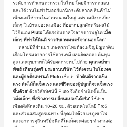
ระดับการทำเกษตรกรรมในไทย โดยมีการทดสอบ
และใช้งานในฟาร์มออร์แกนิกระดับสากล สินค้าไม่
เพียงแค่ใช้งานในสวนขนาดใหญ่ แต่รวมถึงระเบียง
เล็กๆ ในบ้านของคนเมือง ที่อยากปลูกผักหรือผลไม้
ไว้กินเอง
Pluto
ได้แรงบันดาลใจจากดาวพลูโต'
เม็ด
เล็กๆ ที่ทำให้ดินดี ราวกับเวทมนตร์จากนอกโลก'
หลายปีที่ผ่านมา เกษตรกรไทยต้องเผชิญปัญหาดิน
เสื่อมโทรมจากการใช้สารเคมี ผลผลิตลดลง ต้นทุน
สูง และสุขภาพก็ได้รับผลกระทบไปด้วย
คุณวงษ์ชา
พัชธ์ เทียนรุ่งศรี ประธานบริษัท ไว้ท์เครน ไบโอเทค
และผู้ก่อตั้งแบรนด์
Pluto
เชื่อว่า '
ถ้าดินดีรากแข็ง
แรง ต้นไม้ก็แข็งแรง และชีวิตของผู้ปลูกก็จะแข็งแรง
ขึ้นด้วย'
ด้วยวิสัยทัศน์นี้ Pluto จึงถือกำเนิดขึ้นเป็น
'
เม็ดเล็กๆ ที่สร้างการเปลี่ยนแปลงได้จริง'
ใช้ง่าย
เพียงฝังลึกลงดิน 10–20 ซม. ด้วยเทคโนโลยี Pro5
และส่วนผสมสูตรเฉพาะ ที่อุดมไปด้วย แร่ภูเขาไฟ
และอาหารจุลินทรีย์ชนิดดีในเม็ดจะค่อยๆ ทำงานต่อ