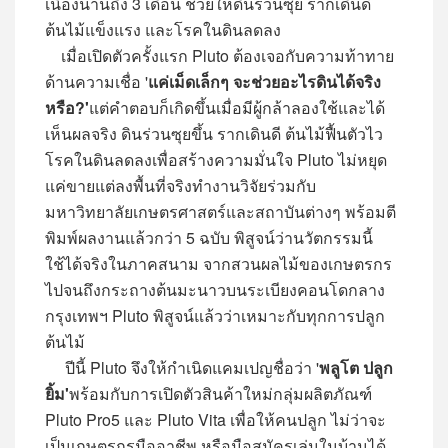
เนื่องนานถึง 3 เดือน ช่วยให้ดินร่วนซุย รากเดินดี
ต้นไม้แข็งแรง และโรคในดินลดลง
เมื่อเปิดตัวครั้งแรก Pluto ต้องเจอกับความท้าทาย
ด้านความเชื่อ '
แค่เม็ดเล็กๆ จะช่วยอะไรดินได้จริง
หรือ?'
แต่คำตอบก็เกิดขึ้นเมื่อมีผู้กล้าลองใช้และได้
เห็นผลจริง ดินร่วนซุยขึ้น รากเดินดี ต้นไม้ฟื้นตัวไว
โรคในดินลดลงเพื่อสร้างความมั่นใจ Pluto ไม่หยุด
แค่ขายแต่ลงพื้นที่จริงทำงานวิจัยร่วมกับ
มหาวิทยาลัยเกษตรศาสตร์และสถาบันต่างๆ พร้อมตี
พิมพ์ผลงานแล้วกว่า 5 ฉบับ พิสูจน์ว่านวัตกรรมนี้
ใช้ได้จริงในภาคสนาม จากสวนผลไม้ของเกษตรกร
ไปจนถึงกระถางต้นมะนาวบนระเบียงคอนโดกลาง
กรุงเทพฯ Pluto พิสูจน์แล้วว่าเหมาะกับทุกการปลูก
ต้นไม้
ปีนี้ Pluto จึงให้กำเนิดแคมเปญชื่อว่า '
พลูโต ปลูก
ยิ้ม'
พร้อมกับการเปิดตัวสินค้าใหม่กลุ่มผลิตภัณฑ์
Pluto Pro5 และ Pluto Vita เพื่อให้คนปลูก ไม่ว่าจะ
เป็นเกษตรกรมืออาชีพ หรือมือสมัครเล่นในบ้านได้