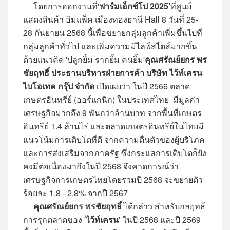
โดยการออกงานที่'
ฟาร์มเอ็กซ์โป 2025'
ที่ศูนย์
แสดงสินค้า อิมแพ็ค เมืองทองธานี Hall 8 วันที่ 25-
28 กันยายน 2568 นี้เพื่อขยายกลุ่มลูกค้าเพิ่มขึ้นไปที่
กลุ่มลูกค้าทั่วไป และเพิ่มความมีไลฟ์สไตส์มากขึ้น
ด้วยแนวคิด 'ปลูกยิ้ม รากยิ้ม คนยิ้ม'
คุณศรัณย์ยกร พร
ชัยฤทธิ์ ประธานบริหารฝ่ายการค้า บริษัท ไว้ท์เครน
ไบโอเทค กรุ๊ป จำกัด
เปิดเผยว่า ในปี 2566 ตลาด
เกษตรอินทรีย์ (ออร์แกนิก) ในประเทศไทย มีมูลค่า
เศรษฐกิจมากถึง 9 พันกว่าล้านบาท จากพื้นที่เกษตร
อินทรีย์ 1.4 ล้านไร่ และตลาดเกษตรอินทรีย์ในไทยมี
แนวโน้มการเติบโตที่ดี จากความตื่นตัวของผู้บริโภค
และการส่งเสริมจากภาครัฐ ซึ่งกระแสการเติบโตก็ยัง
คงมีต่อเนื่องมาถึงในปี 2568 จึงคาดการณ์ว่า
เศรษฐกิจการเกษตรไทยโดยรวมปี 2568 จะขยายตัว
ร้อยละ 1.8 - 2.8% จากปี 2567
คุณศรัณย์ยกร พรชัยฤทธิ์
ได้กล่าว สำหรับกลยุทธ์
การรุกตลาดของ '
ไว้ท์เครน'
ในปี 2568 และปี 2569