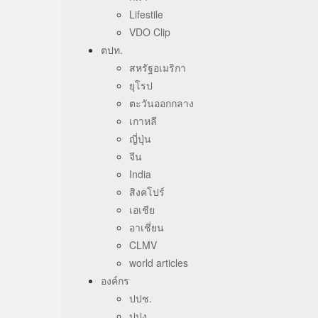
Lifestile
VDO Clip
ตปท.
สหรัฐอเมริกา
ยุโรป
ตะวันออกกลาง
เกาหลี
ญี่ปุ่น
จีน
India
สิงคโปร์
เอเชีย
อาเชี่ยน
CLMV
world articles
องค์กร
ปปช.
ปปง.