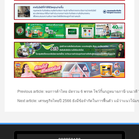
Previous article: หอการค้าไทย มัดรวม 6 พรรค โชว์กึ๋นกฎหมายภาษี บนเวที 'Tha
Next article: เศรษฐกิจไทยปี 2566 ยังมีข้อจำกัดในการฟื้นตัว แม้ว่าแนวโน้ม