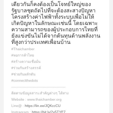
เดียวกันก็คงต้องเป็นโจทย์ใหญ่ของ
รัฐบาลชุดถัดไปที่จะต้องสะสางปัญหา
โครงสร้างค่าไฟฟ้าทั้งระบบเพื่อไม่ให้
เกิดปัญหาในลักษณะเช่นนี้ โดยเฉพาะ
ความสามารถของผู้ประกอบการไทยที่
ยังแข่งขันไม่ได้จากต้นทุนด้านพลังงาน
ที่สูงกว่าประเทศเพื่อนบ้าน
#Thaichamber
#หอการค้าไทย
#สร้างความเชื่อมั่น
#ร่วมกันสร้างสรรค์
#ช่วยกันผลักดัน
#connectthedots
-------------------------------------------
ติดตามข้อมูลสาระสำคัญต่างๆ ได้ทาง
Website : www.thaichamber.org
Line@ :
https://lin.ee/JQKccCU
Instragram :
https://bit.ly/2v5TYE7