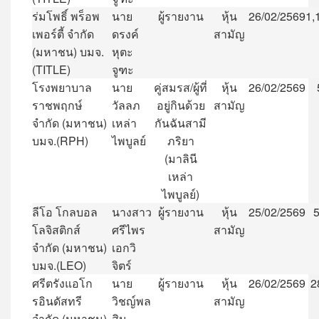
ร่มโพธิ์
พร็อพ
นาย
ผู้รายงาน
หุ้น
26/02/2569
1,
เพอร์ตี้
จำกัด
ดรงค์
สามัญ
(
มหาชน
)
บมจ
.
หุตะ
(TITLE)
จูฑะ
โรงพยาบาล
นาย
คู่สมรส
/
ผู้ที่
หุ้น
26/02/2569
ราชพฤกษ์
วัลลภ
อยู่กินด้วย
สามัญ
จำกัด
(
มหาชน
)
เหล่า
กันฉันสามี
บมจ
.(RPH)
ไพบูลย์
ภริยา
(
มาลินี
เหล่า
ไพบูลย์
)
ลีโอ
โกลบอล
นางสาว
ผู้รายงาน
หุ้น
25/02/2569
โลจิสติกส์
ศรีไพร
สามัญ
จำกัด
(
มหาชน
)
เอกวิ
บมจ
.(LEO)
จิตร์
ศรีตรังแอโก
นาย
ผู้รายงาน
หุ้น
26/02/2569
2
รอินดัสทรี
วิชญ์พล
สามัญ
จำกัด
(
มหาชน
)
สิน