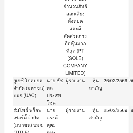
จำนวนสิทธิ
ออกเสียง
ทั้งหมด
และมี
สัดส่วนการ
ถือหุ้นมาก
ที่สุด
(PT
(SOLE)
COMPANY
LIMITED)
ยูเอซี
โกลบอล
นาย
ชัช
ผู้รายงาน
หุ้น
26/02/2569
5
จำกัด
(
มหาชน
)
พล
สามัญ
บมจ
.(UAC)
ประสพ
โชค
ร่มโพธิ์
พร็อพ
นาย
ผู้รายงาน
หุ้น
25/02/2569
เพอร์ตี้
จำกัด
ดรงค์
สามัญ
(
มหาชน
)
บมจ
.
หุตะ
(TITLE)
จูฑะ