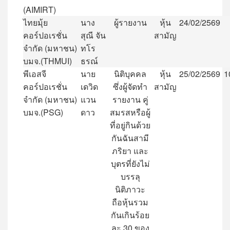
(AIMIRT)
ไทยมุ้ย
นาง
ผู้รายงาน
หุ้น
24/02/2569
คอร์ปอเรชั่น
สุณี
จัน
สามัญ
จำกัด
(
มหาชน
)
ทโร
บมจ
.(THMUI)
ธรณ์
พีเอสจี
นาย
นิติบุคคล
หุ้น
25/02/2569
1
คอร์ปอเรชั่น
เดวิด
ซึ่งผู้จัดทำ
สามัญ
จำกัด
(
มหาชน
)
แวน
รายงาน
คู่
บมจ
.(PSG)
ดาว
สมรสหรือผู้
ที่อยู่กินด้วย
กันฉันสามี
ภริยา
และ
บุตรที่ยังไม่
บรรลุ
นิติภาวะ
ถือหุ้นรวม
กันเกินร้อย
ละ
30
ของ