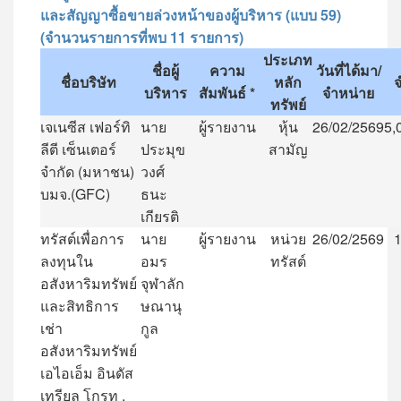
และสัญญาซื้อขายล่วงหน้าของผู้บริหาร (แบบ 59)
(จำนวนรายการที่พบ 11 รายการ)
ประเภท
ชื่อผู้
ความ
วันที่ได้มา
/
ชื่อบริษัท
หลัก
บริหาร
สัมพันธ์
*
จำหน่าย
ทรัพย์
เจเนซีส
เฟอร์ทิ
นาย
ผู้รายงาน
หุ้น
26/02/2569
5,
ลีตี
เซ็นเตอร์
ประมุข
สามัญ
จำกัด
(
มหาชน
)
วงศ์
บมจ
.(GFC)
ธนะ
เกียรติ
ทรัสต์เพื่อการ
นาย
ผู้รายงาน
หน่วย
26/02/2569
ลงทุนใน
อมร
ทรัสต์
อสังหาริมทรัพย์
จุฬาลัก
และสิทธิการ
ษณานุ
เช่า
กูล
อสังหาริมทรัพย์
เอไอเอ็ม
อินดัส
เทรียล
โกรท
.