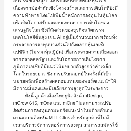
สินทรัพย์เสี่ยงสูงก็ได้ปรับลดบทบาทของหุ้นไทย
เนื่องจากข้อจำกัดเชิงโครงสร้างและการเติบโตที่ยังมี
ความท้าทาย โดยไปเพิ่มน้ำหนักการลงทุนในหุ้นโลก
เพื่อเปิดโอกาสรับผลตอบแทนจากการเติบโตของ
เศรษฐกิจโลก ซึ่งมีสัดส่วนของธุรกิจนวัตกรรม
เทคโนโลยีขั้นสูง เช่น AI อยู่เป็นจำนวนมาก พร้อมทั้ง
กระจายการลงทุนบางส่วนไปยังตลาดหุ้นเอเชีย
แปซิฟิก (ไม่รวมหุ้นญี่ปุ่น) เพื่อกระจายความเสี่ยงออก
จากตลาดสหรัฐฯ และรับโอกาสการเติบโตจาก
ภูมิภาคเอเชียที่มีแนวโน้มขยายตัวสูงกว่าค่าเฉลี่ย
โลกในระยะยาว ซึ่งการปรับกลยุทธ์ในครั้งนี้มีเป้า
หมายหลักเพื่อสร้างผลตอบแทนของพอร์ตแนะนำให้
มีความมั่นคงและมีเสถียรภาพสูงสุดในระยะยาว
ทั้งนี้ ลูกค้าเมืองไทยยูนิตลิงค์ mDesign,
mGrow 615, mOne และ mOnePlus สามารถปรับ
สัดส่วนการลงทุนตามพอร์ตแนะนำใหม่ด้วยตัวเอง
ผ่านแอปพลิเคชัน MTL Click สำหรับลูกค้าที่ไม่มี
เวลาบริหารจัดการพอร์ตการลงทุน สามารถสมัครใช้