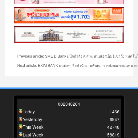
Previous article: SME D Bank ผนึกกำลัง ส.ส.ท. หนุนเอสเอ็มอีเข้าถึง ‘เทคโน
Next article: EXIM BANK พบปะหารือสำนักงานพัฒนาการส่งออกของแคนา
0
0
2
3
4
0
2
6
4
Today
1466
Yesterday
6947
This Week
42748
Last Week
58819