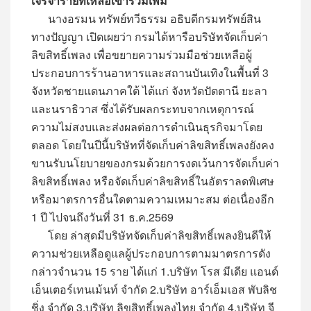
เจรจารายที่เหลือเข้าร่วมเพิ่ม
​นางอรมน ทรัพย์ทวีธรรม อธิบดีกรมทรัพย์สิน
ทางปัญญา เปิดเผยว่า กรมได้หารือบริษัทจัดเก็บค่า
ลิขสิทธิ์เพลง เพื่อขยายความร่วมมือช่วยเหลือผู้
ประกอบการร้านอาหารและสถานบันเทิงในพื้นที่ 3
จังหวัดชายแดนภาคใต้ ได้แก่ จังหวัดปัตตานี ยะลา
และนราธิวาส ซึ่งได้รับผลกระทบจากเหตุการณ์
ความไม่สงบและส่งผลต่อการดำเนินธุรกิจมาโดย
ตลอด โดยในปีนี้บริษัทที่จัดเก็บค่าลิขสิทธิ์เพลงยังคง
ขานรับนโยบายของกรมด้วยการงดเว้นการจัดเก็บค่า
ลิขสิทธิ์เพลง หรือจัดเก็บค่าลิขสิทธิ์ในอัตราลดพิเศษ
หรือมาตรการอื่นใดตามความเหมาะสม ต่อเนื่องอีก
1 ปี ไปจนถึงวันที่ 31 ธ.ค.2569
โดย ล่าสุดมีบริษัทจัดเก็บค่าลิขสิทธิ์เพลงยินดีให้
ความช่วยเหลือดูแลผู้ประกอบการตามมาตรการดัง
กล่าวจำนวน 15 ราย ได้แก่ 1.บริษัท โรส มีเดีย แอนด์
เอ็นเตอร์เทนเม้นท์ จำกัด 2.บริษัท อาร์เอ็มเอส พับลิช
ชิ่ง จำกัด 3.บริษัท ลิขสิทธิ์เพลงไทย จำกัด 4.บริษัท จี