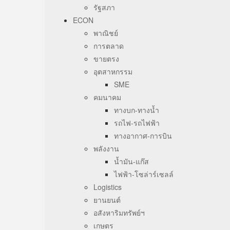
รัฐสภา
ECON
พาณิชย์
การตลาด
ขายตรง
อุตสาหกรรม
SME
คมนาคม
ทางบก-ทางน้ำ
รถไฟ-รถไฟฟ้า
ทางอากาศ-การบิน
พลังงาน
น้ำมัน-แก๊ส
ไฟฟ้า-โซล่าร์เซลล์
Logistics
ยานยนต์
อสังหาริมทรัพย์ฯ
เกษตร