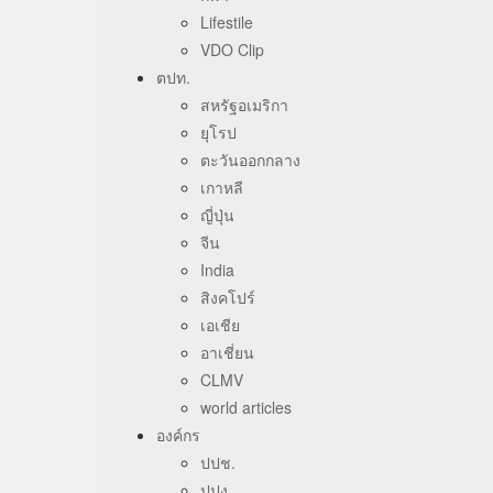
Lifestile
VDO Clip
ตปท.
สหรัฐอเมริกา
ยุโรป
ตะวันออกกลาง
เกาหลี
ญี่ปุ่น
จีน
India
สิงคโปร์
เอเชีย
อาเชี่ยน
CLMV
world articles
องค์กร
ปปช.
ปปง.