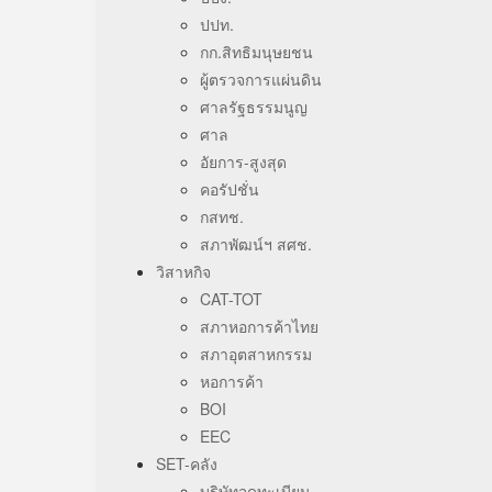
ปปท.
กก.สิทธิมนุษยชน
ผู้ตรวจการแผ่นดิน
ศาลรัฐธรรมนูญ
ศาล
อัยการ-สูงสุด
คอรัปชั่น
กสทช.
สภาพัฒน์ฯ สศช.
วิสาหกิจ
CAT-TOT
สภาหอการค้าไทย
สภาอุตสาหกรรม
หอการค้า
BOI
EEC
SET-คลัง
บริษัทจดทะเบียน