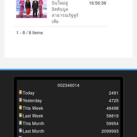
บินใหม่สู่
16:56:39
อิสตันบูล
สาธารณรัฐทูร์
เคีย
1 - 8 / 8 items
0
0
2
3
4
6
0
1
4
Today
2491
Yesterday
4725
This Week
48498
Last Week
58819
This Month
59954
Last Month
2099993