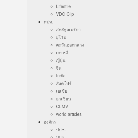
Lifestile
VDO Clip
ตปท.
สหรัฐอเมริกา
ยุโรป
ตะวันออกกลาง
เกาหลี
ญี่ปุ่น
จีน
India
สิงคโปร์
เอเชีย
อาเชี่ยน
CLMV
world articles
องค์กร
ปปช.
ปปง.