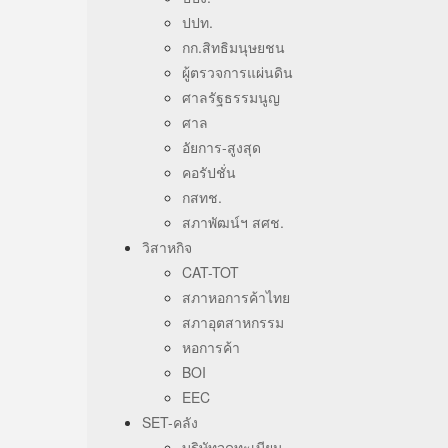
ปปท.
กก.สิทธิมนุษยชน
ผู้ตรวจการแผ่นดิน
ศาลรัฐธรรมนูญ
ศาล
อัยการ-สูงสุด
คอรัปชั่น
กสทช.
สภาพัฒน์ฯ สศช.
วิสาหกิจ
CAT-TOT
สภาหอการค้าไทย
สภาอุตสาหกรรม
หอการค้า
BOI
EEC
SET-คลัง
บริษัทจดทะเบียน