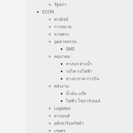
รัฐสภา
ECON
พาณิชย์
การตลาด
ขายตรง
อุตสาหกรรม
SME
คมนาคม
ทางบก-ทางน้ำ
รถไฟ-รถไฟฟ้า
ทางอากาศ-การบิน
พลังงาน
น้ำมัน-แก๊ส
ไฟฟ้า-โซล่าร์เซลล์
Logistics
ยานยนต์
อสังหาริมทรัพย์ฯ
เกษตร