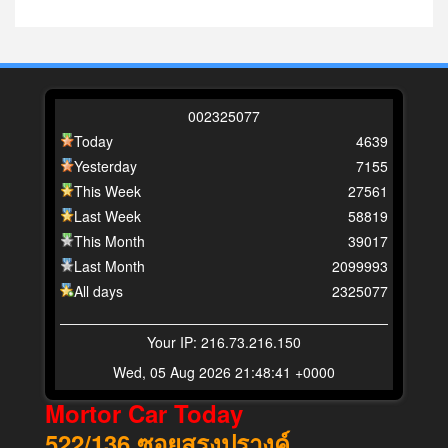
0
0
2
3
2
5
0
7
7
Today
4639
Yesterday
7155
This Week
27561
Last Week
58819
This Month
39017
Last Month
2099993
All days
2325077
Your IP: 216.73.216.150
Wed, 05 Aug 2026 21:48:41 +0000
Mortor Car Today
522/136
ซอยสรงปรางค์