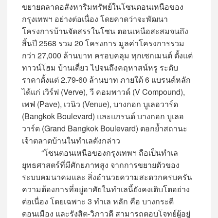
ขยายตลาดอสังหาริมทรัพย์ในโซนตอนเหนือของ
กรุงเทพฯ อย่างต่อเนื่อง โดยคาดว่าจะพัฒนา
โครงการบ้านจัดสรรในโซน ตอนเหนือสะสมจนถึง
สิ้นปี 2568 รวม 20 โครงการ มูลค่าโครงการรวม
กว่า 27,000 ล้านบาท ครอบคลุม ทุกเซกเมนต์ ตั้งแต่
ทาวน์โฮม บ้านเดี่ยว ไปจนถึงคฤหาสน์หรู ระดับ
ราคาตั้งแต่ 2.79-60 ล้านบาท ภายใต้ 6 แบรนด์หลัก
ได้แก่ เวิร์ฟ (Verve), วี คอมพาวด์ (V Compound),
เพฟ (Pave), เวนิว (Venue), บางกอก บูเลอวาร์ด
(Bangkok Boulevard) และแกรนด์ บางกอก บูเลอ
วาร์ด (Grand Bangkok Boulevard) ตอกย้ำสถานะ
เจ้าตลาดบ้านในทำเลดังกล่าว
“โซนตอนเหนือของกรุงเทพฯ ถือเป็นทำเล
ยุทธศาสตร์ที่มีศักยภาพสูง จากการขยายตัวของ
ระบบคมนาคมและ สิ่งอำนวยความสะดวกครบครัน
ความต้องการที่อยู่อาศัยในทำเลนี้ยังคงเติบโตอย่าง
ต่อเนื่อง โดยเฉพาะ 3 ทำเล หลัก คือ บางกระดี
ดอนเมือง และรังสิต-วิภาวดี สามารถตอบโจทย์ผู้อยู่