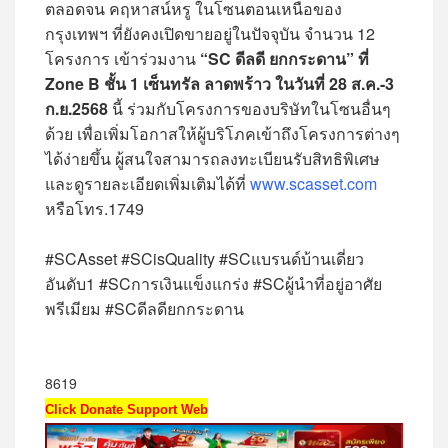
ตลอดจน คฤหาสน์หรู ในโซนตอนเหนือของ
กรุงเทพฯ ที่ยังคงเปิดขายอยู่ในปัจจุบัน จำนวน 12
โครงการ เข้าร่วมงาน
“SC ดีลดี ยกกระดาน”
ที่
Zone B ชั้น 1 เซ็นทรัล ลาดพร้าว ในวันที่
28 ส.ค.-3
ก.ย.2568
นี้ ร่วมกับโครงการของบริษัทในโซนอื่นๆ
ด้วย เพื่อเพิ่มโอกาสให้ผู้บริโภคเข้าถึงโครงการต่างๆ
ได้ง่ายขึ้น ผู้สนใจสามารถลงทะเบียนรับสิทธิพิเศษ
และดูรายละเอียดเพิ่มเติมได้ที่
www.scasset.com
หรือโทร.1749
#SCAsset #SCisQuality #SCแบรนด์บ้านเดี่ยว
อันดับ1 #SCการเงินแข็งแกร่ง #SCผู้นำที่อยู่อาศัย
พรีเมียม #SCดีลดียกกระดาน
8619
Click Donate Support Web