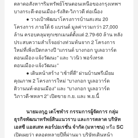
ตลาดอสังหาฯริมทรัพย์โซนตอนเหนือของกรุงเทพฯ
บางกระดี-ดอนเมือง-รังสิต-วิภาวดี ต่อเนื่อง
● วางเป้าพัฒนาโครงการบ้านสะสม 20
โครงการ ภายใต้ 6 แบรนด์ มูลค่ารวมกว่า 27,000
ล้าน ครอบคลุมทุกเซกเมนต์ตั้งแต่ 2.79-60 ล้าน หลัง
ประสบความสำเร็จอย่างท่วมท้นจาก 2 โครงการ
ใหม่ที่เพิ่งเปิดกลางปี “แกรนด์ บางกอก บูเลอวาร์ด
ดอนเมือง-แจ้งวัฒนะ” และ “เวนิว พอร์เทรต
ดอนเมือง-แจ้งวัฒนะ”
● เดินหน้าสร้าง “เช้าที่ดี” ผ่านบ้านพรีเมียม
คุณภาพ 2 โครงการใหม่ “บางกอก บูเลอวาร์ด
ติวานนท์-ดอนเมือง” และ “บางกอก บูเลอวาร์ด
วิภาวดี-พหลฯ 2” เปิดขาย ก.ย. และ พ.ย.นี้
นายมงกุฎ เตโชฬาร กรรมการผู้จัดการ กลุ่ม
ธุรกิจพัฒนาทรัพย์สินแนวราบ และการตลาด บริษัท
เอสซี แอสเสท คอร์ปอเรชั่น จำกัด (มหาชน)
หรือ
SC
เปิดเผยว่า ตลอดหลายปีที่ผ่านมา บริษัทเดินหน้า