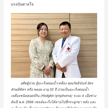
แรงบันดาลใจ
อดีตผู้ป่วย สู้มะเร็งต่อมน้ำเหลือง คุณภัคธินันท์ อัคร
ลักษมีพัชร หรือ พลอย อายุ 33 ปี ป่วยเป็นมะเร็งต่อมน้ำ
เหลืองชนิดฮอดจ์กิน (Hodgkin lymphoma) ระยะ 4 เมื่อช่วง
ต้นปี พ.ศ. 2566 เซลล์มะเร็งได้ลามไปที่กระดูกขา หลัง และ
สะโพกแล้ว ขั้นตอนการรักษา เริ่มยาเคมีบำบัดและยาพุ่งเป้า