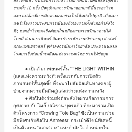
รวมทั้ง 12 ครั้ง ปัจจุบันผลการรักษาออกมาดีขึ้นระยะโรค
สงบ แต่ต้องมีการติดตามผลอย่างใกล้ชิดต่อไปทุก 3 เดือนมา
แชร์เรื่องราวประสบการณ์ของตัวเองรวมทั้งส่งต่อกำลังใจ
ดีๆ ตอกย้ำโรคมะเร็งต่อมน้ำเหลืองสามารถรักษาหายได้
โดยมี ศ.นพ.ธานินทร์ อินทรกำธรชัย ภาควิชาอายุรศาสตร์
คณะแพทยศาสตร์ จุฬาลงกรณ์มหาวิทยาลัย ประธานชมรม
โรคมะเร็งต่อมน้ำเหลืองแห่งประเทศไทย ร่วมให้ข้อมูล
● เปิดตัวภาพยนตร์สั้น “THE LIGHT WITHIN
(แสงแห่งความหวัง)”: ครั้งแรกกับการเปิดตัว
ภาพยนตร์สั้นสุดซึ้ง ที่จะพาไปสัมผัสเส้นทางของผู้
ป่วยจากความมืดมิดสู่แสงสว่างแห่งความหวัง
● ศิลปินดังร่วมส่งต่อพลังใจผ่านกิจกรรมการ
กุศล: พบกับ ไมกี้-ปณิธาน บุตรแก้ว ที่จะมาร่วมเปิด
ตัวโครงการ “Growing Tote Bag” ซึ่งเป็นความร่วม
มือพิเศษกับศิลปิน Artmeesri กระเป๋าดีไซน์พิเศษนี้
เป็นตัวแทน “แสงสว่าง” แห่งกำลังใจ จำหน่ายใน