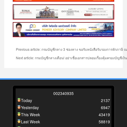
Previous article: กรมบัญชีกลาง 3 ช่องทาง ขอรับหนังสือรับรองการหักภาษี ณ ท
Next article: กรมบัญชีกลางเตือน! อย่าเชื่อเอกสารปลอมเรื่องคุ้มครองบัญช
0
0
2
3
4
0
9
3
5
Today
2137
Yesterday
6947
This Week
43419
Last Week
58819