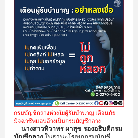
กรมบัญชีกลางห่วงใยผู้รับบำนาญ เตือนภัย
มิจฉาชีพแอบอ้างเป็นกรมบัญชีกลาง
นางสาวทิวาพร ผาสุข รองอธิบดีกรม
บัญชีกลาง
ในฐานะโฆษกกรมบัญชี