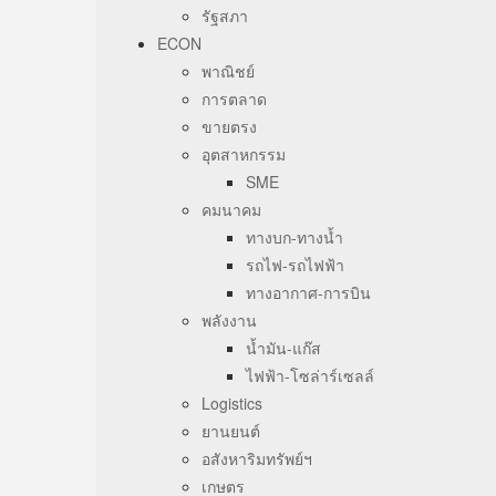
รัฐสภา
ECON
พาณิชย์
การตลาด
ขายตรง
อุตสาหกรรม
SME
คมนาคม
ทางบก-ทางน้ำ
รถไฟ-รถไฟฟ้า
ทางอากาศ-การบิน
พลังงาน
น้ำมัน-แก๊ส
ไฟฟ้า-โซล่าร์เซลล์
Logistics
ยานยนต์
อสังหาริมทรัพย์ฯ
เกษตร