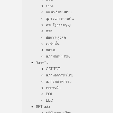
ปปท.
กก.สิทธิมนุษยชน
ผู้ตรวจการแผ่นดิน
ศาลรัฐธรรมนูญ
ศาล
อัยการ-สูงสุด
คอรัปชั่น
กสทช.
สภาพัฒน์ฯ สศช.
วิสาหกิจ
CAT-TOT
สภาหอการค้าไทย
สภาอุตสาหกรรม
หอการค้า
BOI
EEC
SET-คลัง
บริษัทจดทะเบียน