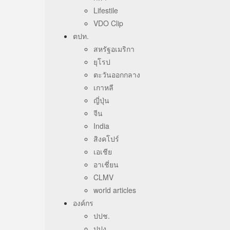
Lifestile
VDO Clip
ตปท.
สหรัฐอเมริกา
ยุโรป
ตะวันออกกลาง
เกาหลี
ญี่ปุ่น
จีน
India
สิงคโปร์
เอเชีย
อาเชี่ยน
CLMV
world articles
องค์กร
ปปช.
ปปง.