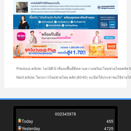
Previous article: 'เอกนิติ'นำทีมลงพื้นที่ติดตามความพร้อม'ไทยช่วยไทยพลัส 6
Next article: โครงการไทยช่วยไทย พลัส (60/40) จะเปิดให้ประชาชนใช้จ่ายได้
0
0
2
3
4
3
9
7
8
Today
455
Yesterday
4725