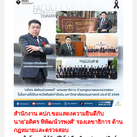
สำนักงาน คปภ.ขอแสดงความยินดีกับ
นาย'อดิศร พิพัฒน์วรพงศ์' รองเลขาธิการ ด้าน
กฎหมายและตรวจสอบ