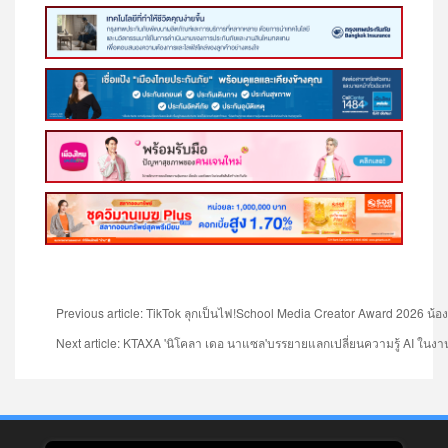
Previous article: TikTok ลุกเป็นไฟ!School Media Creator Award 2026 น้
Next article: KTAXA 'นิโคลา เดอ นาแซล'บรรยายแลกเปลี่ยนความรู้ AI ใน