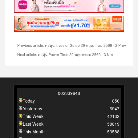
Previous article: คอหุ้น Investor Guide 29 พฤษภาคม 2569 - 2
Prev
Next article: คอหุ้น Power Time 29 พฤษภาคม 2569 - 3
Next
0
0
2
3
3
9
6
4
8
Today
850
Yesterday
6947
This Week
42132
Last Week
58819
This Month
53588