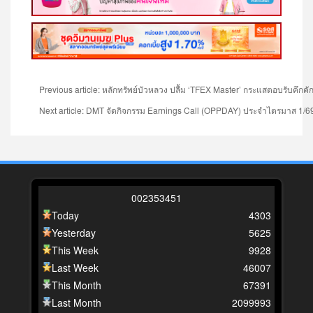
Previous article: หลักทรัพย์บัวหลวง ปลื้ม ‘TFEX Master’ กระแสตอบรับคึกคัก
Next article: DMT จัดกิจกรรม Earnings Call (OPPDAY) ประจำไตรมาส 1/
0
0
2
3
5
3
4
5
1
Today
4303
Yesterday
5625
This Week
9928
Last Week
46007
This Month
67391
Last Month
2099993