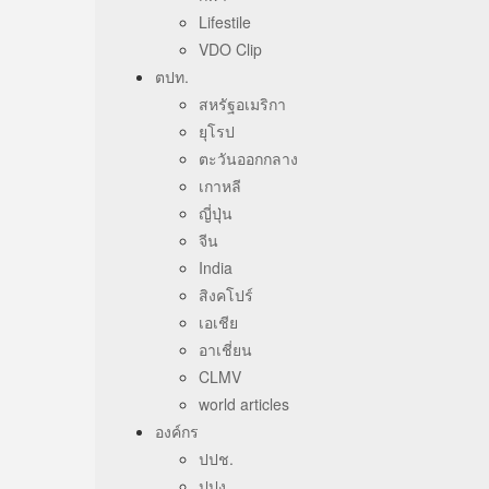
Lifestile
VDO Clip
ตปท.
สหรัฐอเมริกา
ยุโรป
ตะวันออกกลาง
เกาหลี
ญี่ปุ่น
จีน
India
สิงคโปร์
เอเชีย
อาเชี่ยน
CLMV
world articles
องค์กร
ปปช.
ปปง.