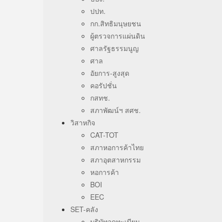
ปปท.
กก.สิทธิมนุษยชน
ผู้ตรวจการแผ่นดิน
ศาลรัฐธรรมนูญ
ศาล
อัยการ-สูงสุด
คอรัปชั่น
กสทช.
สภาพัฒน์ฯ สศช.
วิสาหกิจ
CAT-TOT
สภาหอการค้าไทย
สภาอุตสาหกรรม
หอการค้า
BOI
EEC
SET-คลัง
บริษัทจดทะเบียน