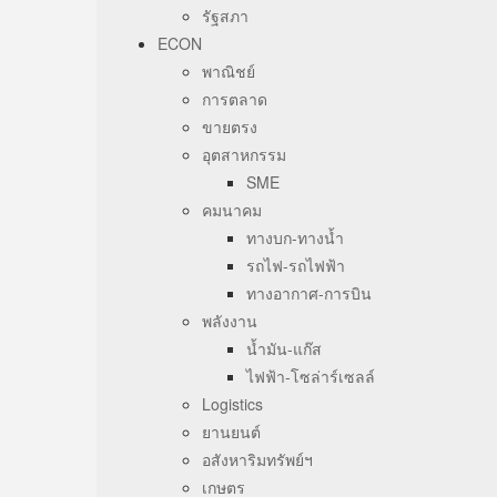
รัฐสภา
ECON
พาณิชย์
การตลาด
ขายตรง
อุตสาหกรรม
SME
คมนาคม
ทางบก-ทางน้ำ
รถไฟ-รถไฟฟ้า
ทางอากาศ-การบิน
พลังงาน
น้ำมัน-แก๊ส
ไฟฟ้า-โซล่าร์เซลล์
Logistics
ยานยนต์
อสังหาริมทรัพย์ฯ
เกษตร