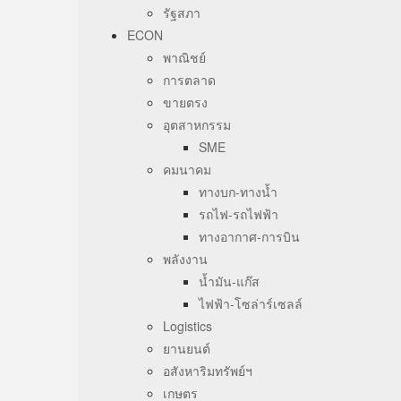
รัฐสภา
ECON
พาณิชย์
การตลาด
ขายตรง
อุตสาหกรรม
SME
คมนาคม
ทางบก-ทางน้ำ
รถไฟ-รถไฟฟ้า
ทางอากาศ-การบิน
พลังงาน
น้ำมัน-แก๊ส
ไฟฟ้า-โซล่าร์เซลล์
Logistics
ยานยนต์
อสังหาริมทรัพย์ฯ
เกษตร