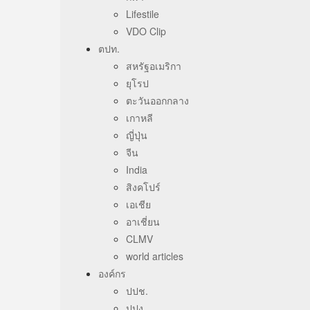
Lifestile
VDO Clip
ตปท.
สหรัฐอเมริกา
ยุโรป
ตะวันออกกลาง
เกาหลี
ญี่ปุ่น
จีน
India
สิงคโปร์
เอเชีย
อาเชี่ยน
CLMV
world articles
องค์กร
ปปช.
ปปง.