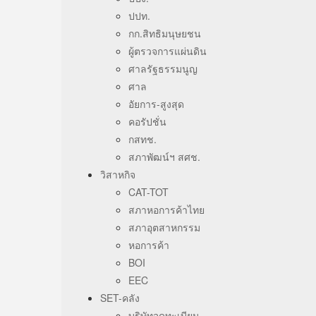
ปปท.
กก.สิทธิมนุษยชน
ผู้ตรวจการแผ่นดิน
ศาลรัฐธรรมนูญ
ศาล
อัยการ-สูงสุด
คอรัปชั่น
กสทช.
สภาพัฒน์ฯ สศช.
วิสาหกิจ
CAT-TOT
สภาหอการค้าไทย
สภาอุตสาหกรรม
หอการค้า
BOI
EEC
SET-คลัง
บริษัทจดทะเบียน