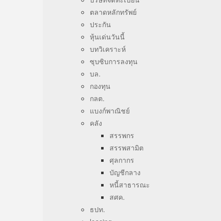
ตลาดหลักทรัพย์
ประกัน
หุ้นเด่นวันนี้
บทวิเคราะห์
ซุบซิบการลงทุน
บล.
กองทุน
กลต.
แบงก์พาณิชย์
คลัง
สรรพกร
สรรพสามิต
ศุลกากร
บัญชีกลาง
หนี้สาธารณะ
สศค.
ธปท.