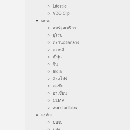
Lifestile
VDO Clip
ตปท.
สหรัฐอเมริกา
ยุโรป
ตะวันออกกลาง
เกาหลี
ญี่ปุ่น
จีน
India
สิงคโปร์
เอเชีย
อาเชี่ยน
CLMV
world articles
องค์กร
ปปช.
ปปง.