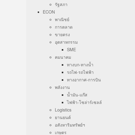
รัฐสภา
ECON
พาณิชย์
การตลาด
ขายตรง
อุตสาหกรรม
SME
คมนาคม
ทางบก-ทางน้ำ
รถไฟ-รถไฟฟ้า
ทางอากาศ-การบิน
พลังงาน
น้ำมัน-แก๊ส
ไฟฟ้า-โซล่าร์เซลล์
Logistics
ยานยนต์
อสังหาริมทรัพย์ฯ
เกษตร