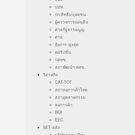
ปปท.
กก.สิทธิมนุษยชน
ผู้ตรวจการแผ่นดิน
ศาลรัฐธรรมนูญ
ศาล
อัยการ-สูงสุด
คอรัปชั่น
กสทช.
สภาพัฒน์ฯ สศช.
วิสาหกิจ
CAT-TOT
สภาหอการค้าไทย
สภาอุตสาหกรรม
หอการค้า
BOI
EEC
SET-คลัง
บริษัทจดทะเบียน