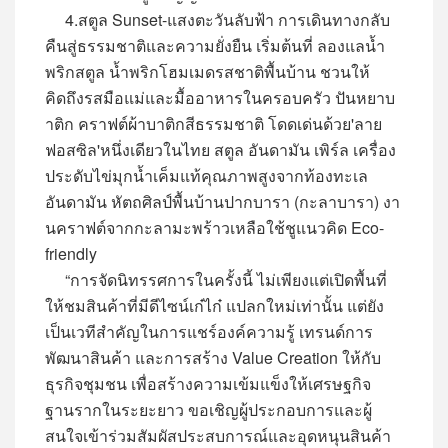
4.สตูล Sunset-แสงตะวันลับฟ้า การเดินทางกลับ
คืนสู่ธรรมชาติและความยั่งยืน เริ่มต้นที่ ลองแลน้ำ
พริกสตูล น้ำพริกโฮมเมดรสชาติพื้นบ้าน ชวนให้
คิดถึงรสมือแม่และมื้ออาหารในครอบครัว ปันหยาบ
าติก คราฟต์ผ้าบาติกสีธรรมชาติ โดดเด่นด้วย'ลาย
ฟอสซิล'หนึ่งเดียวในไทย สตูล อันดามัน เพิร์ล เครื่อง
ประดับไข่มุกน้ำเค็มแท้คุณภาพสูงจากท้องทะเล
อันดามัน หัตถศิลป์พื้นบ้านปากบารา (กะลาบารา) งา
นคราฟต์จากกะลามะพร้าวเหลือใช้ชูแนวคิด Eco-
friendly
“การจัดนิทรรศการในครั้งนี้ ไม่เพียงแต่เปิดพื้นที่
ให้ชมสินค้าที่มีดีไซน์เก๋ไก๋ แปลกใหม่เท่านั้น แต่ยัง
เป็นเวทีสำคัญในการแชร์องค์ความรู้ เทรนด์การ
พัฒนาสินค้า และการสร้าง Value Creation ให้กับ
ธุรกิจชุมชน เพื่อสร้างความเข้มแข็งให้เศรษฐกิจ
ฐานรากในระยะยาว ขอเชิญผู้ประกอบการและผู้
สนใจเข้าร่วมสัมผัสประสบการณ์และอุดหนุนสินค้า