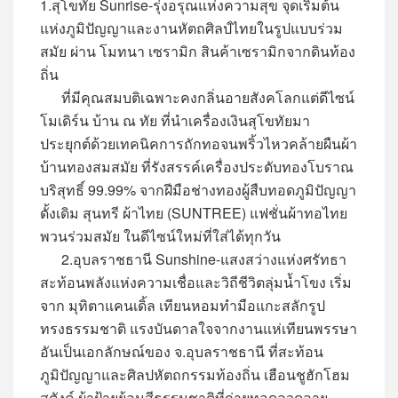
1.สุโขทัย Sunrise-รุ่งอรุณแห่งความสุข จุดเริ่มต้น
แห่งภูมิปัญญาและงานหัตถศิลป์ไทยในรูปแบบร่วม
สมัย ผ่าน โมทนา เซรามิก สินค้าเซรามิกจากดินท้อง
ถิ่น
ที่มีคุณสมบติเฉพาะคงกลิ่นอายสังคโลกแต่ดีไซน์
โมเดิร์น บ้าน ณ ทัย ที่นำเครื่องเงินสุโขทัยมา
ประยุกต์ด้วยเทคนิคการถักทอจนพริ้วไหวคล้ายผืนผ้า
บ้านทองสมสมัย ที่รังสรรค์เครื่องประดับทองโบราณ
บริสุทธิ์ 99.99% จากฝีมือช่างทองผู้สืบทอดภูมิปัญญา
ดั้งเดิม สุนทรี ผ้าไทย (SUNTREE) แฟชั่นผ้าทอไทย
พวนร่วมสมัย ในดีไซน์ใหม่ที่ใส่ได้ทุกวัน
2.อุบลราชธานี Sunshine-แสงสว่างแห่งศรัทธา
สะท้อนพลังแห่งความเชื่อและวิถีชีวิตลุ่มน้ำโขง เริ่ม
จาก มุทิตาแคนเดิ้ล เทียนหอมทำมือแกะสลักรูป
ทรงธรรมชาติ แรงบันดาลใจจากงานแห่เทียนพรรษา
อันเป็นเอกลักษณ์ของ จ.อุบลราชธานี ที่สะท้อน
ภูมิปัญญาและศิลปหัตถกรรมท้องถิ่น เฮือนชูฮักโฮม
สตังค์ ผ้าฝ้ายย้อมสีธรรมชาติที่ถ่ายทอดลวดลาย