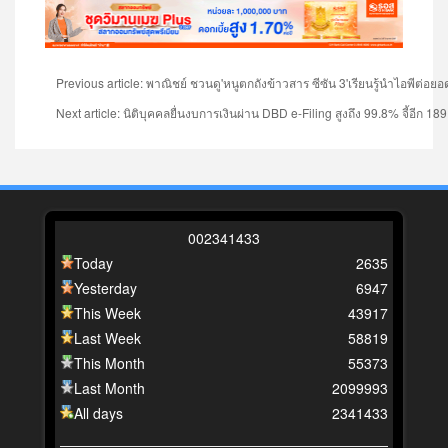
Previous article: พาณิชย์ ชวนดู'หนูตกถังข้าวสาร ซีซัน 3'เรียนรู้นำไอพีต่อย
Next article: ​นิติบุคคลยื่นงบการเงินผ่าน DBD e-Filing สูงถึง 99.8% จี้อีก 18
0
0
2
3
4
1
4
3
3
Today
2635
Yesterday
6947
This Week
43917
Last Week
58819
This Month
55373
Last Month
2099993
All days
2341433