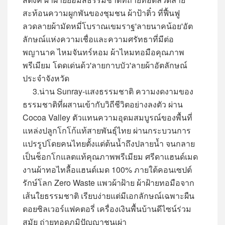
สะท้อนความผูกพันของชุมชน ผ้าป้าติ๋ว ที่ฟื้นฟู
ลวดลายผ้ามัดหมี่โบราณเขมราฐ'ลายนาคน้อย'อัต
ลักษณ์แห่งความเชื่อและความศรัทธาที่มีต่อ
พญานาค ไหมจันทร์หอม ผ้าไหมทอมือคุณภาพ
พรีเมียม โดดเด่นด้ว'ลายกาบบัว'ลายผ้าอัตลักษณ์
ประจำจังหวัด
3.น่าน Sunray-แสงธรรมชาติ ความงดงามของ
ธรรมชาติที่ผสานเข้ากับวิถีชีวิตอย่างลงตัว ผ่าน
Cocoa Valley ตัวแทนความอุดมสมบูรณ์ของพื้นที่
แหล่งปลูกโกโก้แท้สายพันธุ์ไทย ผ่านกระบวนการ
แปรรูปโดยคนไทยตั้งแต่ต้นน้ำถึงปลายน้ำ จนกลาย
เป็นช็อกโกแลตแท้คุณภาพพรีเมียม ศรีดาแฮนด์เมด
งานผ้าทอไทลื้อแฮนด์เมด 100% ภายใต้คอนเซปต์
รักษ์โลก Zero Waste แพวผ้าฝ้าย ผ้าฝ้ายทอมือจาก
เส้นใยธรรมชาติ เรียบง่ายแต่มีเอกลักษณ์เฉพาะผืน
ดอยซิลเวอร์แฟคตอรี่ เครื่องเงินพื้นบ้านดีไซน์ร่วม
สมัย ถ่ายทอดภูมิปัญญาชนเผ่า