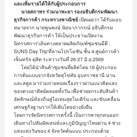
และเพิ่มรายได้ให้กับผู้ประกอบการ
นายสถาพร ร่วมนาพะยา รองอธิบดีกรมพัฒนา
ธุรกิจการค้า กระทรวงพาณิชย์
เปิดเผยว่า ได้รับมอบ
หมายจาก นายพูนพงษ์ นัยนาภากรณ์ อธิบดีกรม
พัฒนาธุรกิจการค้า ให้เป็นประธานเปิดงาน
นิทรรศการ'เส้นทางตลาดผลิตภัณฑ์ชุมชนมีดี :
SUNS Day Trip'ที่ลานโปรโมชัน ชั้น 4 ศูนย์การค้า
เซ็นทรัล ดุสิต ระหว่างวันที่ 26-27 มิ.ย.2569
โดยได้นำสินค้าชุมชนที่ผลิตโดย 16 ผู้ประกอบ
การต้นแบบจากจังหวัดสุโขทัย อุบลราชธานี น่าน
และสตูล มาร่วมถ่ายทอดเรื่องราวผ่านแนวคิดแสง
ของดวงอาทิตย์ตลอดทั้งวัน เพื่อช่วยยกระดับสินค้า
อัตลักษณ์ท้องถิ่นสู่ไอเทมสุดโมเดิร์น และขับเคลื่อน
เศรษฐกิจฐานรากให้เติบโตอย่างยั่งยืน
โดยการจัดนิทรรศการครั้งนี้ เป็นการพาทุกคนออก
เดินทางไปสัมผัสเสน่ห์และภูมิปัญญาไทยผ่าน 4 ช่วง
แสงแห่งวันของ 4 จังหวัดต้นแบบ ประกอบด้วย