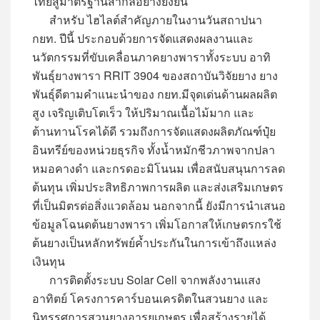
ไทยสู่มาตรฐานสากลอย่างยั่งยืน
สำหรับ ไฮไลต์สำคัญภายในงานวันสถาปนา
กยท. ปีนี้ ประกอบด้วยการจัดแสดงผลงานและ
นวัตกรรมที่ขับเคลื่อนภาคยางพาราทั้งระบบ อาทิ
พันธุ์ยางพารา RRIT 3904 ของสถาบันวิจัยยาง ยาง
พันธุ์ดีตามคำแนะนำของ กยท.มีจุดเด่นด้านผลผลิต
สูง เจริญเติบโตเร็ว ให้ปริมาณเนื้อไม้มาก และ
ต้านทานโรคได้ดี รวมถึงการจัดแสดงผลิตภัณฑ์ปุ๋ย
อินทรีย์ของหน่วยธุรกิจ ทั้งน้ำหมักชีวภาพจากปลา
หมอคางดำ และกรดอะมิโนนม เพื่อสนับสนุนการลด
ต้นทุน เพิ่มประสิทธิภาพการผลิต และส่งเสริมเกษตร
ที่เป็นมิตรต่อสิ่งแวดล้อม นอกจากนี้ ยังมีการนำเสนอ
ข้อมูลโฉนดต้นยางพารา เพิ่มโอกาสให้เกษตรกรใช้
ต้นยางเป็นหลักทรัพย์ค้ำประกันในการเข้าถึงแหล่ง
เงินทุน
การติดตั้งระบบ Solar Cell จากพลังงานแสง
อาทิตย์ โครงการคาร์บอนเครดิตในสวนยาง และ
นิทรรศการสวนยางอารยเกษตร เพื่อสร้างรายได้