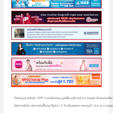
Previous article: CPP ร่วมสนับสนุน มูลนิธิแม่ฟ้าหลวงฯ หนุนคาร์บอนเครดิต
Next article: สหกรณ์ปลื้ม!บุกรัฐสภา 3 วัน ฟันยอดขายทะลุเป้า ส.ส.-ส.ว.แห่อ