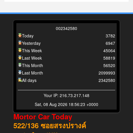
0
0
2
3
4
2
5
8
0
Today
3782
Yesterday
6947
This Week
45064
Last Week
58819
This Month
56520
Last Month
2099993
All days
2342580
Your IP: 216.73.217.148
Sat, 08 Aug 2026 18:56:23 +0000
Mortor Car Today
522/136
ซอยสรงปรางค์